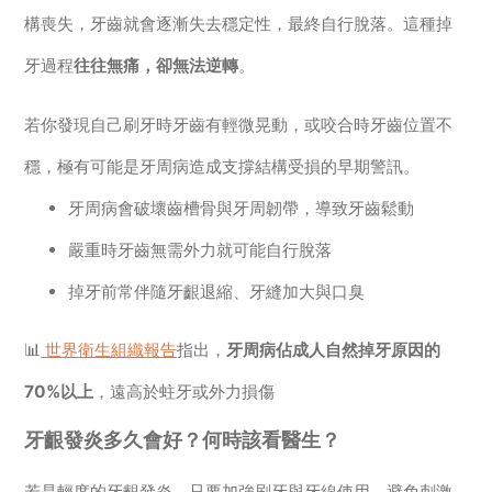
構喪失，牙齒就會逐漸失去穩定性，最終自行脫落。這種掉
牙過程
往往無痛，卻無法逆轉
。
若你發現自己刷牙時牙齒有輕微晃動，或咬合時牙齒位置不
穩，極有可能是牙周病造成支撐結構受損的早期警訊。
牙周病會破壞齒槽骨與牙周韌帶，導致牙齒鬆動
嚴重時牙齒無需外力就可能自行脫落
掉牙前常伴隨牙齦退縮、牙縫加大與口臭
📊
世界衛生組織報告
指出，
牙周病佔成人自然掉牙原因的
70%以上
，遠高於蛀牙或外力損傷
牙齦發炎多久會好？何時該看醫生？
若是輕度的牙齦發炎，只要加強刷牙與牙線使用、避免刺激