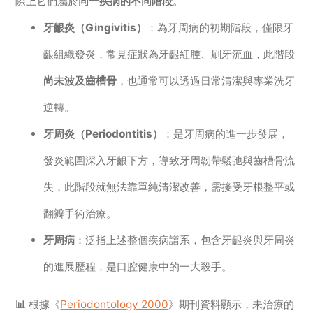
際上它們屬於
同一疾病的不同階段
。
牙齦炎（Gingivitis）
：為牙周病的初期階段，僅限牙
齦組織發炎，常見症狀為牙齦紅腫、刷牙流血，此階段
尚未波及齒槽骨
，也通常可以透過日常清潔與專業洗牙
逆轉。
牙周炎（Periodontitis）
：是牙周病的進一步發展，
發炎範圍深入牙齦下方，導致牙周韌帶鬆弛與齒槽骨流
失，此階段就無法靠單純清潔改善，需接受牙根整平或
翻瓣手術治療。
牙周病
：泛指上述整個疾病譜系，包含牙齦炎與牙周炎
的進展歷程，是口腔健康中的一大殺手。
📊 根據《
Periodontology 2000
》期刊資料顯示，未治療的