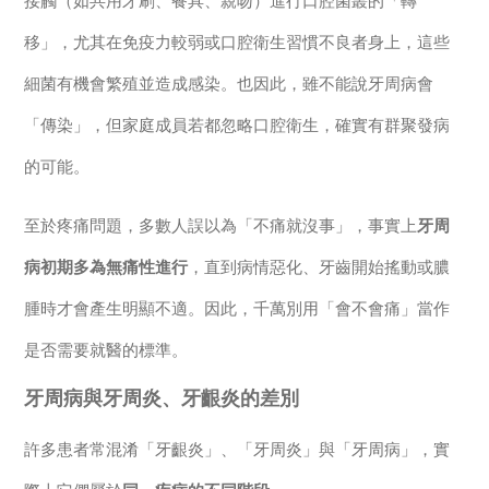
接觸（如共用牙刷、餐具、親吻）進行口腔菌叢的「轉
移」，尤其在免疫力較弱或口腔衛生習慣不良者身上，這些
細菌有機會繁殖並造成感染。也因此，雖不能說牙周病會
「傳染」，但家庭成員若都忽略口腔衛生，確實有群聚發病
的可能。
至於疼痛問題，多數人誤以為「不痛就沒事」，事實上
牙周
病初期多為無痛性進行
，直到病情惡化、牙齒開始搖動或膿
腫時才會產生明顯不適。因此，千萬別用「會不會痛」當作
是否需要就醫的標準。
牙周病與牙周炎、牙齦炎的差別
許多患者常混淆「牙齦炎」、「牙周炎」與「牙周病」，實