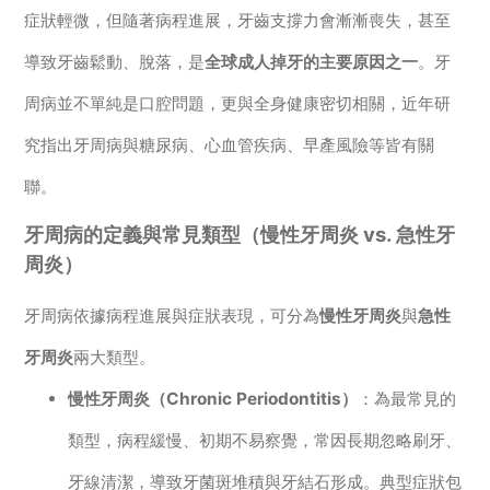
症狀輕微，但隨著病程進展，牙齒支撐力會漸漸喪失，甚至
導致牙齒鬆動、脫落，是
全球成人掉牙的主要原因之一
。牙
周病並不單純是口腔問題，更與全身健康密切相關，近年研
究指出牙周病與糖尿病、心血管疾病、早產風險等皆有關
聯。
牙周病的定義與常見類型（慢性牙周炎 vs. 急性牙
周炎）
牙周病依據病程進展與症狀表現，可分為
慢性牙周炎
與
急性
牙周炎
兩大類型。
慢性牙周炎（Chronic Periodontitis）
：為最常見的
類型，病程緩慢、初期不易察覺，常因長期忽略刷牙、
牙線清潔，導致牙菌斑堆積與牙結石形成。典型症狀包