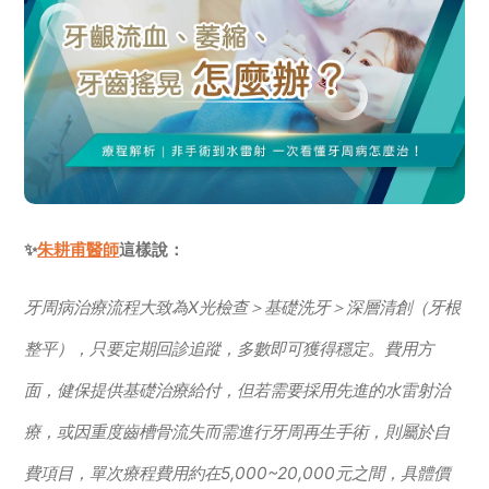
✨
朱耕甫醫師
這樣說：
牙周病治療流程大致為X光檢查＞基礎洗牙＞深層清創（牙根
整平），只要定期回診追蹤，多數即可獲得穩定。費用方
面，健保提供基礎治療給付，但若需要採用先進的水雷射治
療，或因重度齒槽骨流失而需進行牙周再生手術，則屬於自
費項目，單次療程費用約在5,000~20,000元之間，具體價