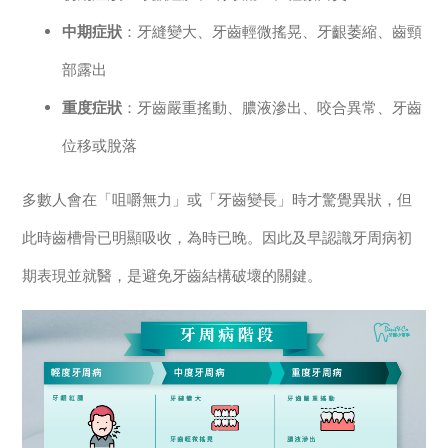
中期症狀
：牙縫變大、牙齒輕微搖晃、牙齦萎縮、齒頸
部露出
重度症狀
：牙齒嚴重搖動、膿液滲出、咬合異常、牙齒
位移或脫落
多數人會在「咀嚼無力」或「牙齒變長」時才驚覺異狀，但
此時齒槽骨已明顯吸收，為時已晚。因此及早認識牙周病初
期表現並就醫，是避免牙齒結構破壞的關鍵。