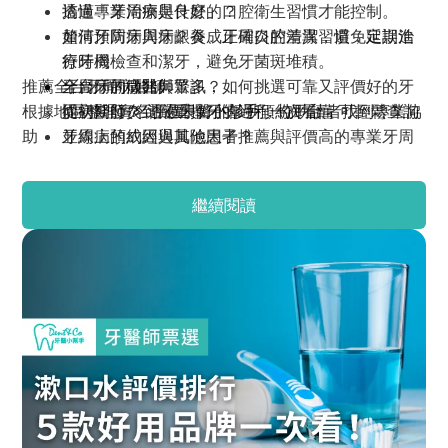
透過專業治療與良好的口腔衛生習慣才能控制。
搞懂「牙周病是什麼」？
如何預防牙周病？養成正確口腔清潔習慣，定期進
釐清牙周病與牙齦炎、牙周炎的差異，避免延誤治
行牙周檢查和潔牙，避免牙菌斑堆積。
療時機
推薦全台牙周病醫師
全台牙周病醫師眾多，如何挑選可靠又評價好的牙
牙周病的徵兆與警訊？
根據地區整理實名評價良好的診所，協助讀者找到專業協
周病醫師？ 透過牙醫小幫手預約平台，可輕鬆查詢
從初期發炎到嚴重掉牙的過程一次看懂
助
並線上預約經過其他患者推薦與評價高的專業牙周
牙周病的成因與風險因子？
醫師，省去挨家挨戶詢問的麻煩，快速又有效地解
包含牙菌斑、牙結石、壓力、吸菸、糖尿病等
決牙周病問題。
牙周病的治療流程？
繼續閱讀
從洗牙、牙根整平到翻瓣手術、再生療程的完整解
析
是否需要手術與費用預估？
了解何時必須進行翻瓣手術、費用區間與健保給付
條件
可改善牙周病的生活習慣？
包含刷牙技巧、牙線使用、漱口水挑選等日常保養
重點
「牙周病能自癒嗎」等常見問題
提供醫師觀點與實證數據說明何時該就醫