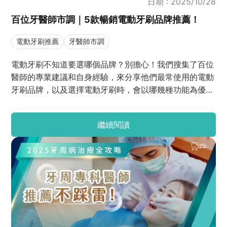
日期 : 2025/10/28
百位牙醫師市調｜5款暢銷電動牙刷品牌推薦！
電動牙刷推薦
牙醫師市調
電動牙刷不知道要選哪個品牌？別擔心！我們搜集了百位
醫師的專業建議和自身經驗，來分享他們最常使用的電動
牙刷品牌，以及選擇電動牙刷時，會以哪幾種功能為優先
考量。最後會分享這些牙醫師想對患者說的話，如何使用
電動牙刷？電動牙刷使用的要點有哪些？如果還在猶豫不
繼續閱讀
知道要選擇哪一個電動牙刷的人，這篇文章可以給你最真
實可靠的建議！