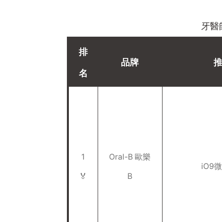
牙醫
排
品牌
名
1
Oral-B 歐樂
iO9
🏅️
B