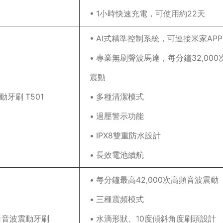
• 1小時快速充電，可使用約22天
• AI式精準控制系統，可連接米家APP
• 專業無刷聲波馬達，每分鐘32,000
震動
動牙刷 T501
• 多種清潔模式
• 過壓警示功能
• IPX8雙重防水設計
• 長效電池續航
• 每分鐘最高42,000次高頻音波震動
• 三種震頻模式
白音波震動牙刷
• 水滴形狀、10度傾斜角度刷頭設計