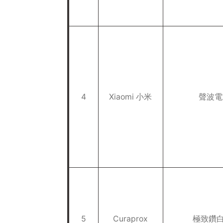
4
Xiaomi 小米
聲波電
5
Curaprox
極致鑽