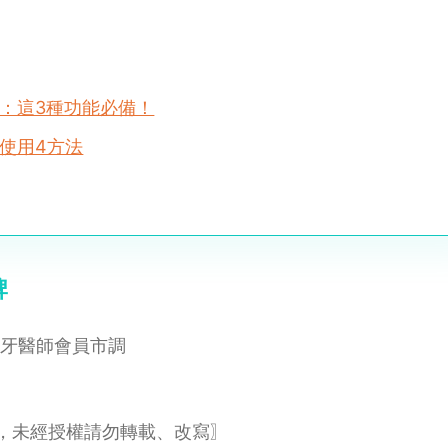
：這3種功能必備！
使用4方法
牌
內部牙醫師會員市調
文，未經授權請勿轉載、改寫〗