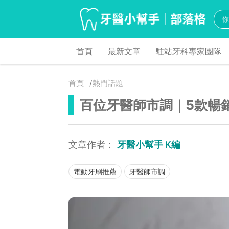
首頁
最新文章
駐站牙科專家團隊
首頁
熱門話題
百位牙醫師市調｜5款暢
文章作者：
牙醫小幫手 K編
電動牙刷推薦
牙醫師市調