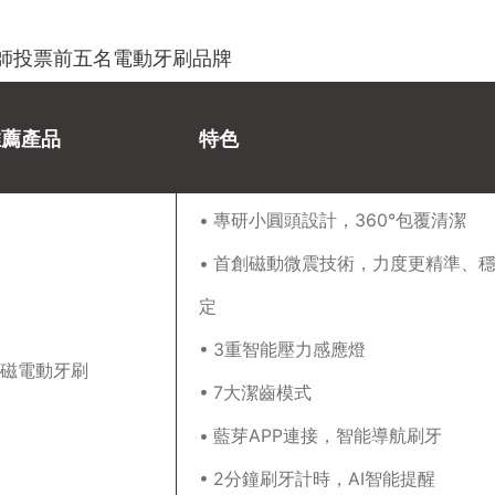
師投票前五名電動牙刷品牌
推薦產品
特色
• 專研小圓頭設計，360°包覆清潔
• 首創磁動微震技術，力度更精準、
定
• 3重智能壓力感應燈
微磁電動牙刷
• 7大潔齒模式
• 藍芽APP連接，智能導航刷牙
• 2分鐘刷牙計時，AI智能提醒