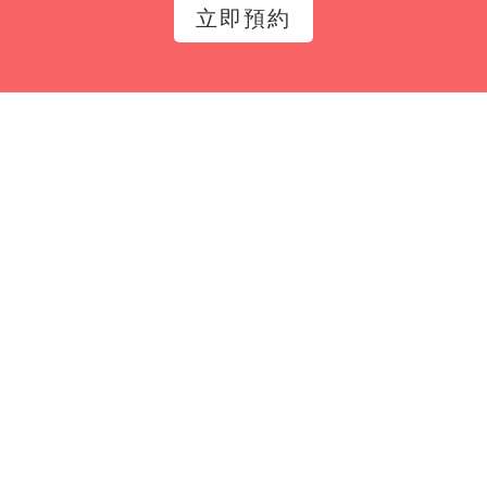
立即預約
Email*
立即訂閱
追蹤我們獲得最新衛教資訊
公司資訊