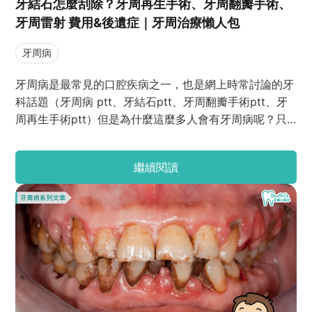
牙結石怎麼刮除？牙周再生手術、牙周翻瓣手術、
牙周雷射 費用&後遺症｜牙周治療懶人包
牙周病
牙周病是最常見的口腔疾病之一，也是網上時常討論的牙
科話題（牙周病 ptt、牙結石ptt、牙周翻瓣手術ptt、牙
周再生手術ptt）但是為什麼這麼多人會有牙周病呢？只
要我們牙齒清潔沒做好，就會容易造成牙結石堆積。而若
牙結石長期停留在口腔裡面，不僅會造成口臭、蛀牙，最
繼續閱讀
後更會導致牙周病的產生。J編今天就來講解牙周病有哪
些治療方法吧！