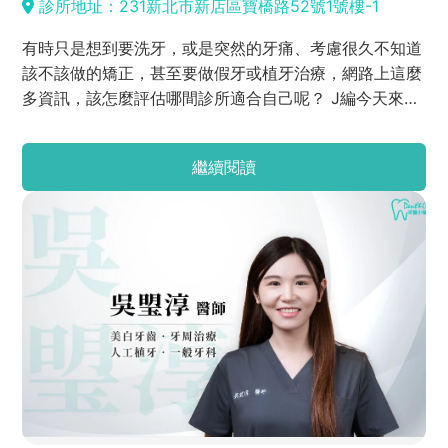
診所地址：231新北市新店區寶橋路52號1號樓-1
有時只是想到要洗牙，或是突然的牙痛、考慮很久不知道
該不該做的矯正，甚至要做假牙或植牙治療，網路上這麼
多資訊，該怎麼評估哪間診所適合自己呢？ J編今天來推
薦新店地區牙醫診所-立誠美學牙醫診所，在google上找
不到的，J編在本文都整理好囉，本文包含環境、推薦原
繼續閱讀
因、醫師陣容，跟著J編腳步一起開箱立誠美學牙醫診所
吧。