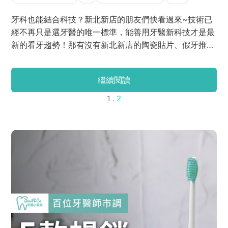
牙科也能結合科技？新北新店的朋友們快看過來~技術已
經不再只是選牙醫的唯一標準，能善用牙醫新科技才是最
新的看牙趨勢！那有沒有新北新店的陶瓷貼片、假牙推薦
醫師呢？今天J編就來給大家介紹林錫奎醫師~~林醫師在
擔任台北雙和醫院贗復牙科主任期間，待人溫柔、親切，
繼續閱讀
患者都暱稱他為「西瓜醫師」XD。身為贗復專科醫師的
西瓜醫師，他就像患者的旅伴與嚮導，探索合適的道路，
1
.
2
在旅途中陪著患者、用心感受，與患者一齊朝著健康、美
麗之路邁進。快用陶瓷貼片、假牙QA、民眾評價、新店
牙醫推薦 ptt dcard等資訊評估吧！