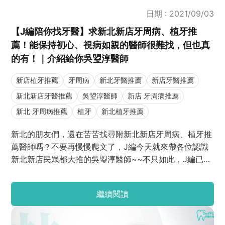
日期 : 2021/09/03
【J編陪你找牙醫】求新北新店牙周病、植牙推
薦！能保持初心、視病如親的醫師很難找，但也真
的有！｜介紹給你吳琞淳醫師
新店植牙推薦
牙周病
新北牙醫推薦
新店牙醫推薦
新北新店牙醫推薦
吳琞淳醫師
新店 牙周病推薦
新北 牙周病推薦
植牙
新北植牙推薦
新北的朋友們，還在苦苦找尋附新北新店牙周病、植牙推
薦醫師嗎？不要再慢慢爬文了，J編今天就來帶各位認識
新北新店民眾都大推的吳琞淳醫師~~不只如此，J編已幫
大家整理好牙周病和植牙QA、新店民眾評價、新店牙醫
推薦 ptt dcard等資訊，方便各位快速參考並評估吳醫師
繼續閱讀
的專業哦~