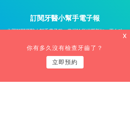
訂閱牙醫小幫手電子報
立即訂閱牙醫小幫手電子報，掌握診所經營新知、平台功
X
能更新與專屬優惠不漏接！
你有多久沒有檢查牙齒了？
姓名*
立即預約
Email*
立即訂閱