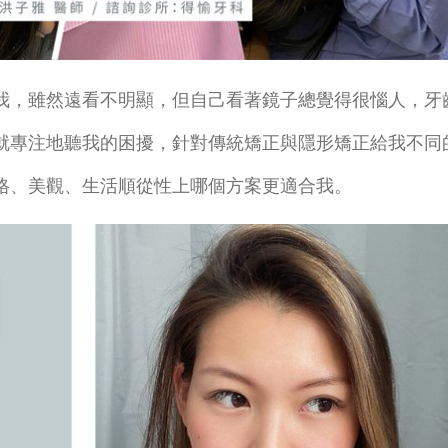
我，雖然遠看不明顯，但自己看著鏡子總覺得很惱人，牙
就專注地聽我的困擾，針對傳統矯正與隱形矯正給我不同
格、美觀、生活順從性上哪個方案更適合我。