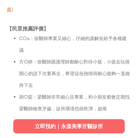
薦)
【民眾推薦評價】
C○u：徐醫師專業又細心，仔細的講解並給予各種建
議
方○婷：徐醫師跟護理師都耐心對待小孩，小孩去玩很
開心的說下次要再去，希望這份熱情與耐心能夠一直維
持下去
胡○茹：梁醫師非常細心且專業，和小朋友都會定期找
梁醫師檢查牙齒，診所環境也很乾淨，超推
立即預約｜永漾美學牙醫診所