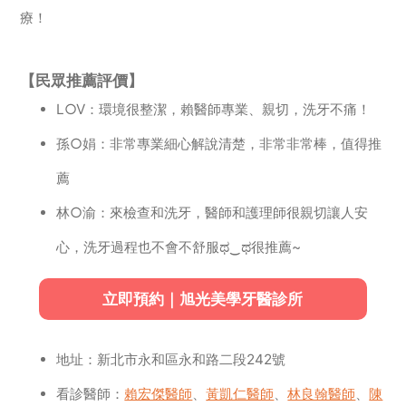
療！
【民眾推薦評價】
L○V：環境很整潔，賴醫師專業、親切，洗牙不痛！
孫○娟：非常專業細心解說清楚，非常非常棒，值得推
薦
林○渝：來檢查和洗牙，醫師和護理師很親切讓人安
心，洗牙過程也不會不舒服ಥ‿ಥ很推薦~
立即預約｜旭光美學牙醫診所
地址：新北市永和區永和路二段242號
看診醫師：
賴宏傑醫師
、
黃凱仁醫師
、
林良翰醫師
、
陳