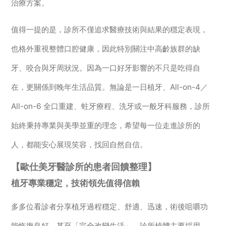
治療方案。
值得一提的是，診所不僅追求醫療技術與結果的穩定表現，
也格外重視整體口腔健康，因此特別關注中高齡族群的缺
牙、咬合與牙周狀況。因為一口好牙影響的不只是吃得自
在，更關係到晚年生活品質。無論是一日植牙、All-on-4／
All-on-6 全口重建、蛀牙療程、洗牙或一般牙科服務，診所
始終秉持專業與美學並重的理念，希望每一位走進診所的
人，都能安心展現笑容，找回自然自信。
【歐仕美牙醫診所的患者回饋整理】
植牙專業穩定，技術領先值得信賴
多多位看診者分享植牙過程穩定、舒適、迅速，術後咀嚼功
能恢復良好，甚至「完全改變生活」。診所植體主要採用