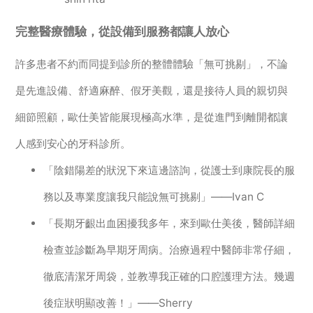
完整醫療體驗，從設備到服務都讓人放心
許多患者不約而同提到診所的整體體驗「無可挑剔」，不論
是先進設備、舒適麻醉、假牙美觀，還是接待人員的親切與
細節照顧，歐仕美皆能展現極高水準，是從進門到離開都讓
人感到安心的牙科診所。
「陰錯陽差的狀況下來這邊諮詢，從護士到康院長的服
務以及專業度讓我只能說無可挑剔」——Ivan C
「長期牙齦出血困擾我多年，來到歐仕美後，醫師詳細
檢查並診斷為早期牙周病。治療過程中醫師非常仔細，
徹底清潔牙周袋，並教導我正確的口腔護理方法。幾週
後症狀明顯改善！」——Sherry