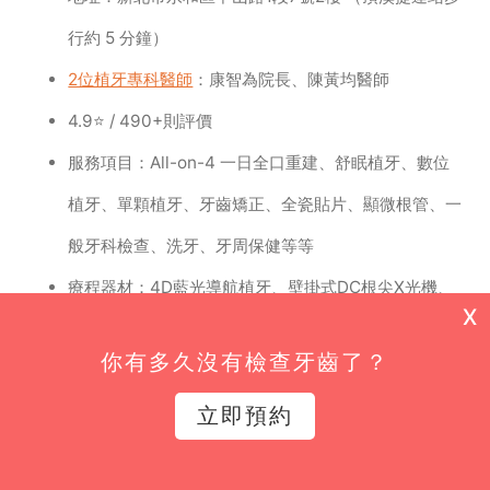
行約 5 分鐘）
2位植牙專科醫師
：康智為院長、陳黃均醫師
4.9⭐ / 490+則評價
服務項目：All-on-4 一日全口重建、舒眠植牙、數位
植牙、單顆植牙、牙齒矯正、全瓷貼片、顯微根管、一
般牙科檢查、洗牙、牙周保健等等
療程器材：4D藍光導航植牙、壁掛式DC根尖X光機、
X
數位洗片機、超音波骨刀、3D 電腦斷層（CBCT）、
你有多久沒有檢查牙齒了？
數位口腔掃描機等等
看診時段：週一、三 14:00-17:30/18:00-21:30；週
立即預約
二、四、五 09:00-12:00/14:00-17:30/18:00-