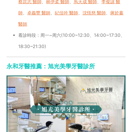
蔡昆志 醫師
、
林伊柔 醫師
、
馬天成 醫師
、
李俊諺 醫
師
、
卓義豐 醫師
、
紀佳吟 醫師
、
沈恆慈 醫師
、
蔣於蓁
醫師
看診時段：周一~周六(10:00~12:30、14:00~17:30、
18:30~21:30)
永和牙醫推薦：旭光美學牙醫診所