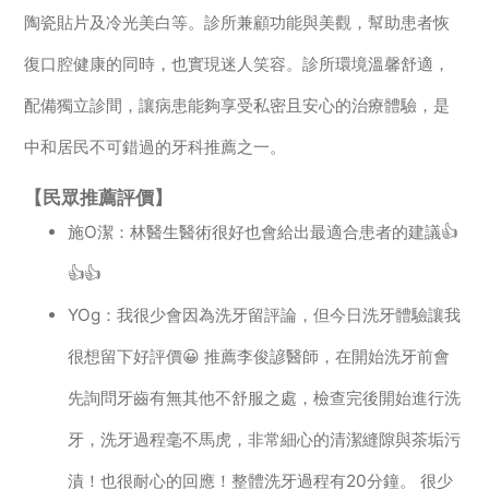
陶瓷貼片及冷光美白等。診所兼顧功能與美觀，幫助患者恢
復口腔健康的同時，也實現迷人笑容。診所環境溫馨舒適，
配備獨立診間，讓病患能夠享受私密且安心的治療體驗，是
中和居民不可錯過的牙科推薦之一。
【民眾推薦評價】
施O潔：林醫生醫術很好也會給出最適合患者的建議👍
👍👍
YOg：我很少會因為洗牙留評論，但今日洗牙體驗讓我
很想留下好評價😀 推薦李俊諺醫師，在開始洗牙前會
先詢問牙齒有無其他不舒服之處，檢查完後開始進行洗
牙，洗牙過程毫不馬虎，非常細心的清潔縫隙與茶垢污
漬！也很耐心的回應！整體洗牙過程有20分鐘。 很少