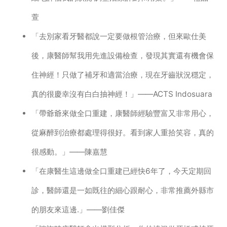
萱
「去別家看牙醫都說一定要做根管治療，但來歐仕美
後，康醫師幫我用先進設備檢查，發現其實還有機會保
住神經！只做了補牙和適當治療，現在牙齒狀況穩定，
真的很慶幸沒有白白抽神經！」——ACTS Indosuara
「帶爺爺來做全口重建，康醫師經驗豐富又非常用心，
從麻醉到治療都處理得很好。看到家人重拾笑容，真的
很感動。」——陳嘉慧
「在康醫生這邊做全口重建已經快6年了，今天定期回
診，醫師還是一如既往的細心跟耐心，非常推薦外縣市
的朋友來這邊.」——劉佳傑