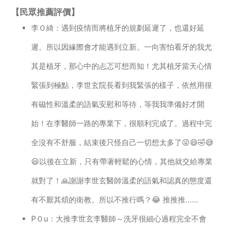
【民眾推薦評價】
李Ｏ綺：遇到疫情而將植牙的規劃延遲了，也還好延
遲。所以因緣際會才能遇到立新。一向害怕看牙的我尤
其是植牙，那心中的忐忑可想而知！尤其植牙當天心情
緊張到極點，李世玄院長看到我緊張的樣子，依然用很
有磁性和溫柔的語氣安慰和等待，等我我準備好才開
始！在李醫師一路的專業下，很順利完成了。過程中完
全沒有不舒服，結束後只怪自己一切想太多了😜😄🤣😅
😃以後在立新，只有帶著輕鬆的心情，其他就交給專業
就對了！🙏謝謝李世玄醫師溫柔的語氣和認真的態度還
有不厭其煩的衛教。所以不推行嗎？😂 推推推……
PＯu：大推李世玄李醫師～洗牙很細心過程完全不會