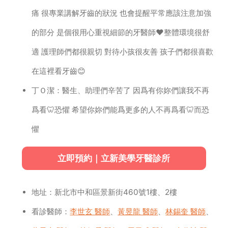
痛 很專業講解牙齒的狀況 也會提醒平常應該注意加強
的部分 是個很用心重視細節的牙醫師❤️整體環境很舒
適 護理師們都很親切 對待小孩很友善 孩子們都很喜歡
在這裡看牙齒😊
丁Ｏ潔：醫生、助理們辛苦了 因爲有你妳們讓我不再
爲看🦷恐懼 希望你妳們能爲更多的人不再爲看🦷而恐
懼
立即預約｜立新美學牙醫診所
地址：新北市中和區景新街460號1樓、2樓
看診醫師：
李世玄 醫師
、
黃昱龍 醫師
、
林錫奎 醫師
、