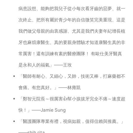
病患設想、能夠把我兒子從小每次看牙齒的惡夢、就一
次終止、把所有屬於青少年的自信微笑完美重現、這是
我們做父母親的由衷感謝、尤其是我們夫妻年紀增長植
牙也麻煩康醫生、真的要親身體驗才知道康醫生真的非
常厲害！還有訓練有素的醫療團隊！ 有歐仕美牙醫真
是永和人的福氣」——王玫
「醫師有耐心、又細心，又帥，技術又棒，打麻藥都不
會痛。有您真好。」——林雍凱
「鄭智元院長～很厲害👍幫小孩拔牙完全不痛～速度超
快！」——Jamie Sung
「醫護團隊專業有禮，視病如親，值得信賴與推薦。」
——shih rita