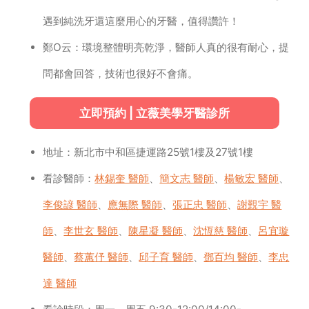
遇到純洗牙還這麼用心的牙醫，值得讚許！
鄭O云：環境整體明亮乾淨，醫師人真的很有耐心，提
問都會回答，技術也很好不會痛。
立即預約 | 立薇美學牙醫診所
地址：新北市中和區捷運路25號1樓及27號1樓
看診醫師：
林錫奎 醫師
、
簡文志 醫師
、
楊敏宏 醫師
、
李俊諺 醫師
、
應無際 醫師
、
張正忠 醫師
、
謝覲宇 醫
師
、
李世玄 醫師
、
陳星凝 醫師
、
沈恆慈 醫師
、
呂宜璇
醫師
、
蔡蕙伃 醫師
、
邱子育 醫師
、
鄧百均 醫師
、
李忠
達 醫師