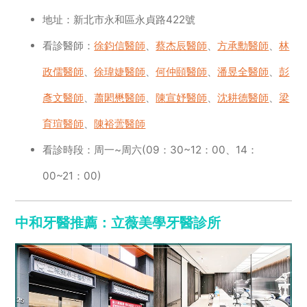
地址：新北市永和區永貞路422號
看診醫師：
徐鈞信醫師
、
蔡杰辰醫師
、
方承勳醫師
、
林
政儒醫師
、
徐瑋婕醫師
、
何仲頤醫師
、
潘昱全醫師
、
彭
彥文醫師
、
蕭閎懋醫師
、
陳宣妤醫師
、
沈耕德醫師
、
梁
育瑄醫師
、
陳裕蕓醫師
看診時段：周一~周六(09：30~12：00、14：
00~21：00)
中和牙醫推薦：立薇美學牙醫診所