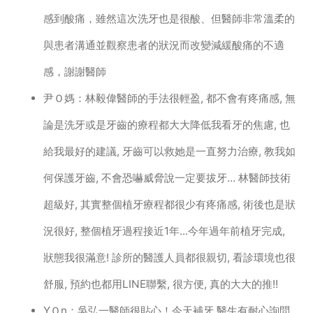
感到酸痛，雖然這次洗牙也是很酸、但醫師非常溫柔的
與患者溝通並觀察患者的狀況而改變減緩酸痛的不適
感，謝謝醫師
尹Ｏ媽：林毅偉醫師的手法很輕盈, 都不會有疼痛感, 無
論是洗牙或是牙齒的療程都大大降低我看牙的焦慮, 也
給我最好的建議, 牙齒可以救她是一直努力治療, 教我如
何保護牙齒, 不會恐嚇威脅說一定要拔牙... 林醫師技術
超級好, 其實整個植牙療程都很少有疼痛感, 術後也是狀
況很好, 整個植牙過程接近1年...今年過年前植牙完成,
狀態我很滿意! 診所的醫護人員都很親切, 看診環境也很
舒服, 預約也都用LINE聯繫, 很方便, 真的大大的推!!
YＯn：吳弘一醫師很貼心！今天補牙 醫生有耐心詢問