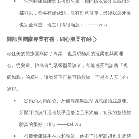
「諮詢時康醫師拿出模型分析：你的情況做牙橋或植牙
都可以，都各有優缺點，沒有刻意引導，最後我選牙橋
也完全尊重，現在用得很滿意～」——vita
醫師與團隊專業有禮，細心溫柔有耐心
歐仕美的醫療團隊除了專業，也展現極高的溫柔度與同理
心。從兒童、怕痛者到緊張型看診者，都能感受到診所「視
病如親」的精神，讓看牙不再是可怕經驗，而是令人安心的
過程。
「從預約人員耐心、牙醫專業解說預防式建議並處理、
牙醫牙助洗牙過程幾乎是舒適且不疼痛，初診的整體體
驗真的很好！👍🏻」——kai wu
「很慶幸康醫生在永和執業、他不但技術高超也非常替