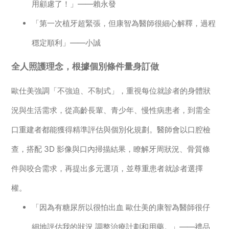
用顧慮了！」——賴永發
「第一次植牙超緊張，但康智為醫師很細心解釋，過程
穩定順利」——小誠
全人照護理念，根據個別條件量身訂做
歐仕美強調「不強迫、不制式」，重視每位就診者的身體狀
況與生活需求，從高齡長輩、青少年、慢性病患者，到需全
口重建者都能獲得精準評估與個別化規劃。醫師會以口腔檢
查，搭配 3D 影像與口內掃描結果，瞭解牙周狀況、骨質條
件與咬合需求，再提出多元選項，並尊重患者就診者選擇
權。
「因為有糖尿所以很怕出血 歐仕美的康智為醫師很仔
細地評估我的狀況 調整治療計劃和用藥。」——禮品