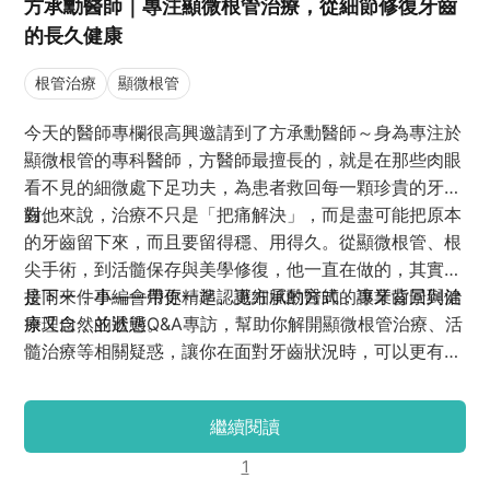
方承勳醫師｜專注顯微根管治療，從細節修復牙齒
的長久健康
根管治療
顯微根管
今天的醫師專欄很高興邀請到了方承勳醫師～身為專注於
顯微根管的專科醫師，方醫師最擅長的，就是在那些肉眼
看不見的細微處下足功夫，為患者救回每一顆珍貴的牙
齒。
對他來說，治療不只是「把痛解決」，而是盡可能把原本
的牙齒留下來，而且要留得穩、用得久。從顯微根管、根
尖手術，到活髓保存與美學修復，他一直在做的，其實都
是同一件事——用更精準、更細膩的方式，讓牙齒回到健
接下來，小編會帶你一起認識方承勳醫師的專業背景與治
康又自然的狀態。
療理念，並透過Q&A專訪，幫助你解開顯微根管治療、活
髓治療等相關疑惑，讓你在面對牙齒狀況時，可以更有方
向，也更安心做出選擇。
繼續閱讀
1