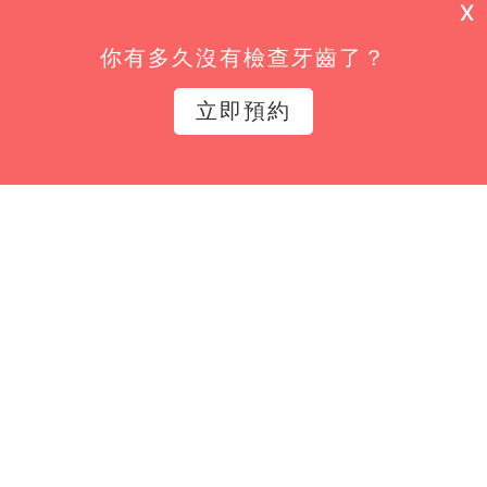
X
能更新與專屬優惠不漏接！
你有多久沒有檢查牙齒了？
姓名*
立即預約
Email*
立即訂閱