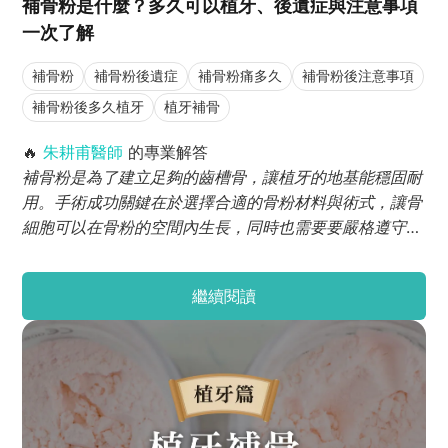
補骨粉是什麼？多久可以植牙、後遺症與注意事項
一次了解
補骨粉
補骨粉後遺症
補骨粉痛多久
補骨粉後注意事項
補骨粉後多久植牙
植牙補骨
🔥
朱耕甫醫師
的專業解答
補骨粉是為了建立足夠的齒槽骨，讓植牙的地基能穩固耐
用。手術成功關鍵在於選擇合適的骨粉材料與術式，讓骨
細胞可以在骨粉的空間內生長，同時也需要要嚴格遵守術
後照護，避免抽菸和注意傷口的清潔。
繼續閱讀