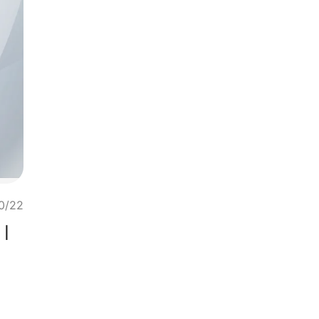
0/22
）｜