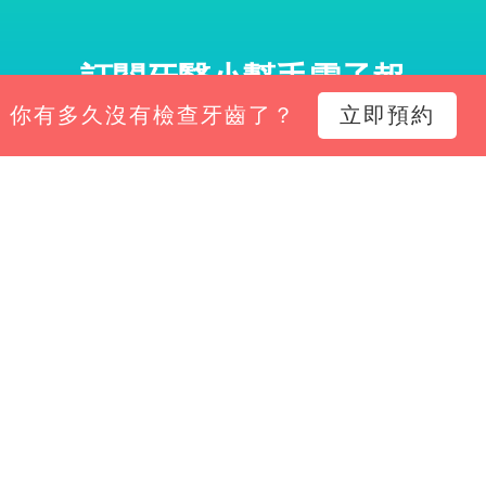
訂閱牙醫小幫手電子報
你有多久沒有檢查牙齒了？
立即預約
小幫手電子報，掌握診所經營新知、平台功能更新與專
Email*
立即訂閱