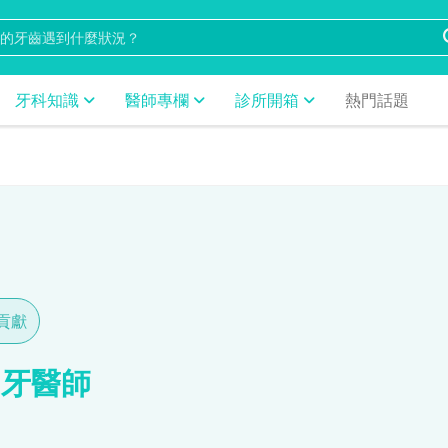
牙科知識
醫師專欄
診所開箱
熱門話題
章貢獻
 牙醫師