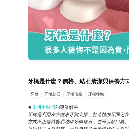
牙橋是什麼？價格、結石清潔與保養方
牙橋
牙橋結石
牙橋價格
牙橋後悔
🔥
朱耕甫醫師
的專業解答
牙橋是利用左右健康牙當支撐，將連體假牙固定在
方式不正確就容易堆積牙橋結石，進而引發口臭、
原因往往不是材質，而是忽略了牙橋價格由三顆計