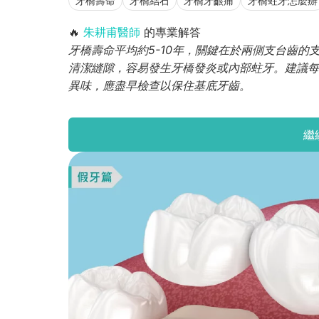
牙橋壽命
牙橋結石
牙橋牙齦痛
牙橋蛀牙怎麼辦
🔥
朱耕甫醫師
的專業解答
牙橋壽命平均約5-10年，關鍵在於兩側支台齒
清潔縫隙，容易發生牙橋發炎或內部蛀牙。建議每
異味，應盡早檢查以保住基底牙齒。
繼