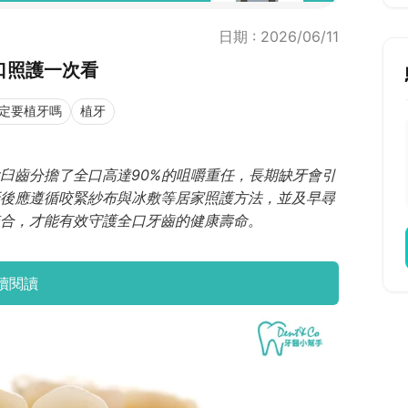
日期 : 2026/06/11
口照護一次看
定要植牙嗎
植牙
臼齒分擔了全口高達90%的咀嚼重任，長期缺牙會引
後應遵循咬緊紗布與冰敷等居家照護方法，並及早尋
合，才能有效守護全口牙齒的健康壽命。
續閱讀