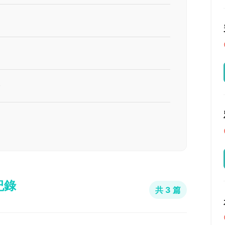
證
紀錄
共 3 篇