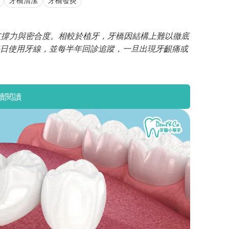
牙橋清潔
牙橋發炎
的支撐力與密合度。相較於植牙，牙橋因結構上難以徹底
日使用牙線，並每半年回診追蹤，一旦出現牙齦痛或
續閱讀