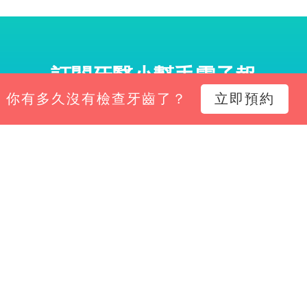
訂閱牙醫小幫手電子報
你有多久沒有檢查牙齒了？
立即預約
小幫手電子報，掌握診所經營新知、平台功能更新與專
Email*
立即訂閱