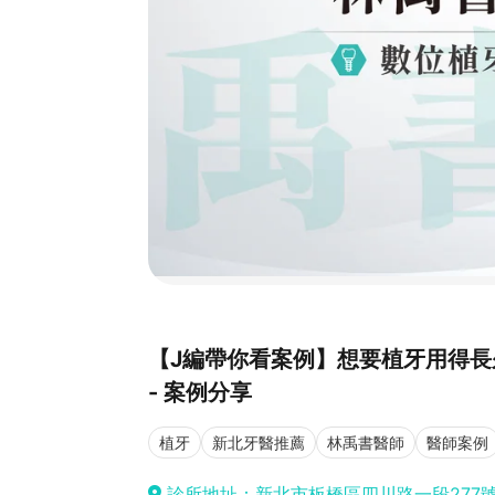
【J編帶你看案例】想要植牙用得
- 案例分享
植牙
新北牙醫推薦
林禹書醫師
醫師案例
診所地址：新北市板橋區四川路一段277號