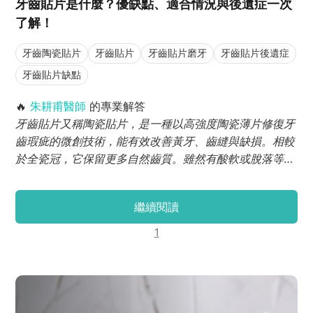
牙齒貼片是什麼？優缺點、適合情況與後遺症一次
了解！
牙齒陶瓷貼片
牙齒貼片
牙齒貼片磨牙
牙齒貼片後遺症
牙齒貼片缺點
🔥
朱耕甫醫師
的專業解答
牙齒貼片又稱陶瓷貼片，是一種以高強度陶瓷薄片修復牙
齒瑕疵的微創技術，能有效改善黃牙、齒縫與缺損。相較
於全瓷冠，它保留更多自然齒質。雖然有酸軟或脫落等潛
在後遺症，但透過精準咬合設計與術後照護，可大幅延長
壽命並兼顧美觀。
繼續閱讀
1