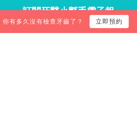
訂閱牙醫小幫手電子報
你有多久沒有檢查牙齒了？
立即預約
小幫手電子報，掌握診所經營新知、平台功能更新與專
Email*
立即訂閱
限公司