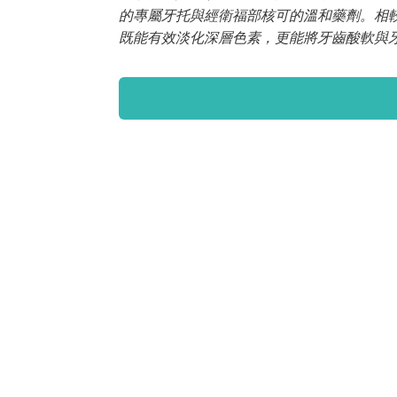
的專屬牙托與經衛福部核可的溫和藥劑。相
既能有效淡化深層色素，更能將牙齒酸軟與