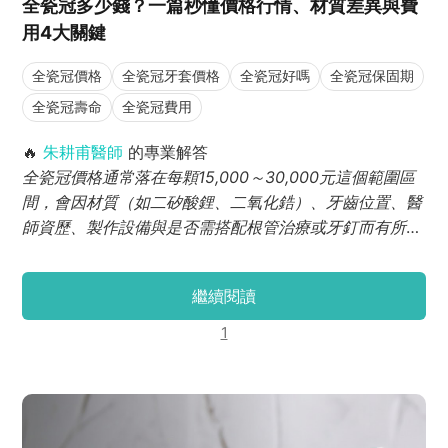
全瓷冠多少錢？一篇秒懂價格行情、材質差異與費
用4大關鍵
全瓷冠價格
全瓷冠牙套價格
全瓷冠好嗎
全瓷冠保固期
全瓷冠壽命
全瓷冠費用
🔥
朱耕甫醫師
的專業解答
全瓷冠價格通常落在每顆15,000～30,000元這個範圍區
間，會因材質（如二矽酸鋰、二氧化鋯）、牙齒位置、醫
師資歷、製作設備與是否需搭配根管治療或牙釘而有所不
同。整體來說，前牙因美觀需求較高、費用通常略高約
25,000~30,000元；後牙若選擇全鋯冠，價格可能更親
繼續閱讀
民約15,000~20,000，但外觀較不透光。
1