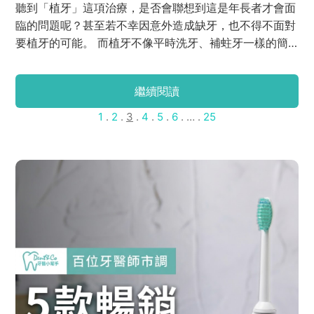
聽到「植牙」這項治療，是否會聯想到這是年長者才會面
臨的問題呢？甚至若不幸因意外造成缺牙，也不得不面對
要植牙的可能。 而植牙不像平時洗牙、補蛀牙一樣的簡
單快速，是需要經過審慎評估、治療、復原期的。事前到
底需要考量哪些條件呢？費用貴不貴？是否存在風險？術
繼續閱讀
後要怎麼保養呢？不用擔心，J 編特地訪問了植牙專科醫
師－曾梓豪醫師，為有疑問的的大眾進行詳細解答唷！
1
.
2
.
3
.
4
.
5
.
6
. … .
25