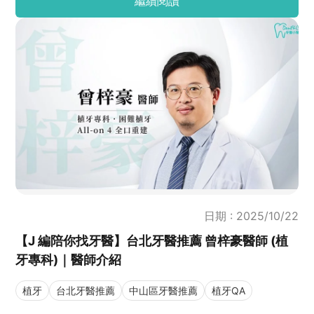
繼續閱讀
自分享的臨床經驗與Q&A，深入了解牙周病、隱形矯正與
口腔健康之間的重要關聯，幫助你建立正確且安心的治療
觀念。
日期 : 2025/10/22
【J 編陪你找牙醫】台北牙醫推薦 曾梓豪醫師 (植
牙專科)｜醫師介紹
植牙
台北牙醫推薦
中山區牙醫推薦
植牙QA