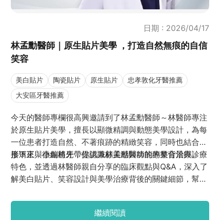
日期 : 2026/04/17
林孟勳醫師｜原生貼片美學 ，打造自然無痕的自信
笑容
美白貼片
陶瓷貼片
原生貼片
忠孝敦化牙醫推薦
大安區牙醫推薦
今天的醫師專欄很高興邀請到了林孟勳醫師～林醫師專注
於原生貼片美學，擅長以
顯微
精調與動態美學設計，為每
一位患者打造自然、不著痕跡的精緻笑容，同時也結合
隱
形矯正
接下來，小編將先帶你認識林孟勳醫師的專業背景與診療
與
微創植牙
，提供兼顧美感與功能的整合治療。
特色，並透過林醫師親自分享的臨床觀點與Q&A，深入了
解
美白貼片
、笑容設計與美學治療背後的關鍵細節，幫助
你在追求變美的同時，也能做出更安心且適合自己的選
擇。
繼續閱讀