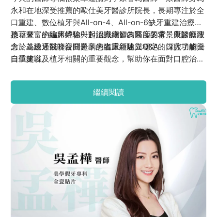
永和在地深受推薦的歐仕美牙醫診所院長，長期專注於全
口重建、數位植牙與All-on-4、All-on-6缺牙重建治療。
憑藉豐富的臨床經驗與對治療細節的高度要求，康醫師致
接下來，小編將帶你一起認識康智為醫師的背景與診療理
力於為缺牙或咬合問題的患者重新建立穩定的口腔功能與
念，並透過醫師親自分享的臨床經驗與Q&A，深入了解全
自信笑容。
口重建以及植牙相關的重要觀念，幫助你在面對口腔治療
時更安心，不再霧煞煞。
繼續閱讀