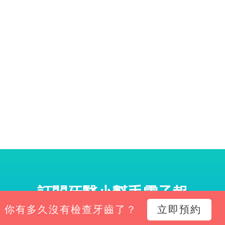
訂閱牙醫小幫手電子報
你有多久沒有檢查牙齒了？
立即預約
小幫手電子報，掌握診所經營新知、平台功能更新與專